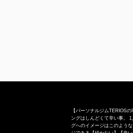
【パーソナルジムTERIOS
ングはしんどくて辛い事。 
グへのイメージはこのような
ジである【続かない】【辛い