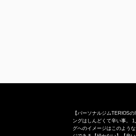
【パーソナルジムTERIOS
ングはしんどくて辛い事。 
グへのイメージはこのような
ジである【続かない】【辛い