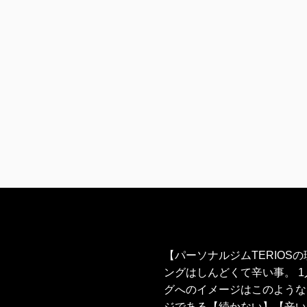
【パーソナルジムTERIOS
ングはしんどくて辛い事。 
グへのイメージはこのような
ジである【続かない】【辛い