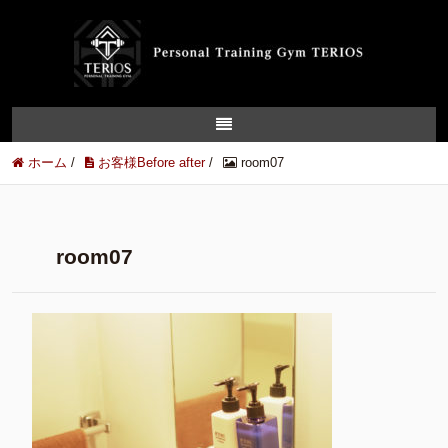
ホーム
/
お客様Before after
/
room07
room07