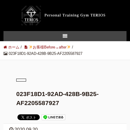
ホーム
/
お客様Before→after
/
023F18D1-92AD-428B-9B25-AF2205587927
023F18D1-92AD-428B-9B25-
AF2205587927
2020.09.20