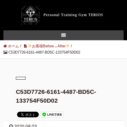
ホーム
/
お客様Before→After
/
C53D7726-6161-4487-BD5C-133754F50D02
C53D7726-6161-4487-BD5C-
133754F50D02
2020.08.03