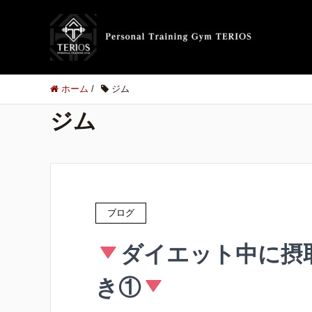
ホーム
/
ジム
ジム
ブログ
ダイエット中に摂
き①