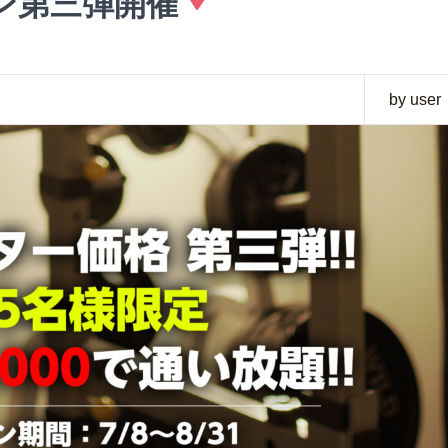
ン第三弾開催
by user